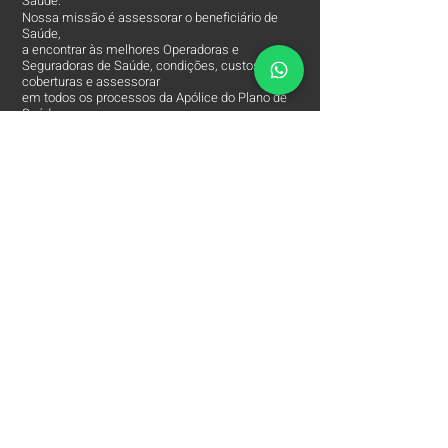
Saúde.
Nossa missão é assessorar o beneficiário de
Saúde,
a encontrar às melhores Operadoras e
Seguradoras de Saúde, condições, custos,
coberturas e assessorar
em todos os processos da Apólice do Plano de
Saúde.
O Contato entre o Segurado e a Seguradora!
Arpe Corretora de Plano de Saúde está entre
às
Melhores Corretoras
de Planos de Saúde e
comercializa apenas os Melhores Planos de
Saúde Empresariais e Seguros de Saúde.
Contatos
Arpe Corretora de Planos de Saúde
Corretora de Plano de Saúde Empresarial
Corretora de Plano de Saúde Coletivo por Adesão
Corretora de Seguro Saúde Corretor de Plano de
Saúde
(11)
2615 8252
(11)
97149 8847