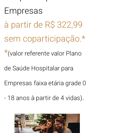
Empresas
à
partir de
R$ 322,99
sem coparticipação.*
*
(valor referente valor
Plano
de Saúde
Hosp
italar
para
Empresas
faixa etária grade 0
- 18 a
nos à partir de 4
vidas)
.