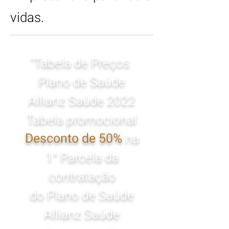
vidas.
"Tabela de Preços
Plano de Saúde
Allianz Saúde 2022
Tabela promocional
Desconto de 50%
na
1° Parcela da
contratação
do Plano de Saúde
Allianz Saúde