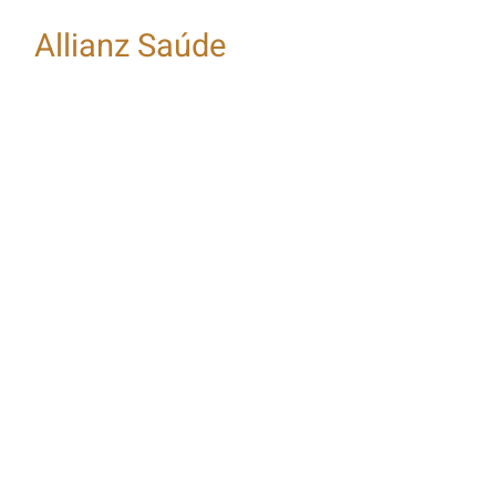
de Saúde
Allianz Saúde
Empresarial?
S
olicite cotação do
Plano de Saúde
Allianz Saúde.
Em breve Arpe
Corretora de Planos
de Saúde entrará
em contato.​