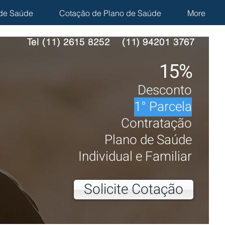
de Saúde
Cotação de Plano de Saúde
More
Tel (11) 2615 8252
(11) 94201 3767
15%
Desconto
1° Parcela
Contrata
ção
Plano de Saúde
Individual e Fa
miliar
Solicite Cotação