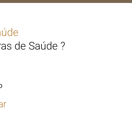
aúde
as de Saúde ?
P
ar