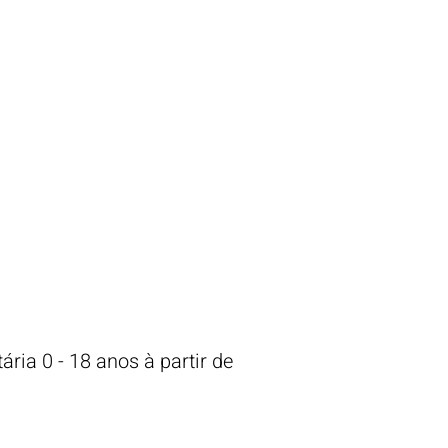
l
l
tária
0 - 18 anos à pa
rtir de