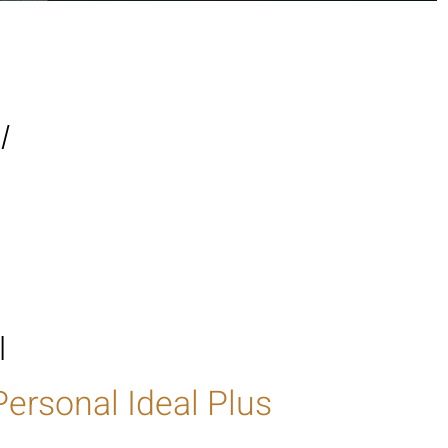
l
í
Saúde 2025
l
Per
sonal Ideal Plus