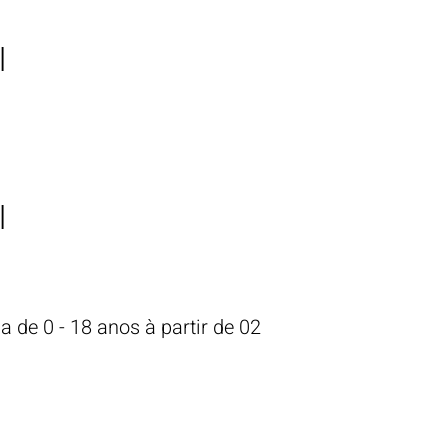
l
l
ia de 0 - 18 anos à pa
rtir de 0
2