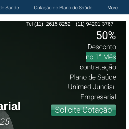
de Saúde
Cotação de Plano de Saúde
More
Tel (11) 2615 8252
(11) 94201 3767
50%
Desconto
no 1° Mês
contratação
Plano de Saúde
Unimed Jundiaí
Empresarial
rial
Solicite Cotação
25