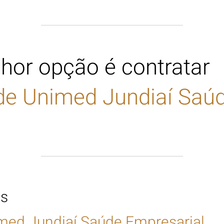
hor opção é contratar
de
Unimed Jundiaí Saúd
as
med Jundiaí Saúde Empresarial