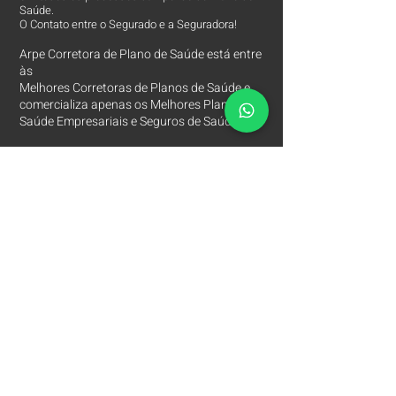
Saúde.
O Contato entre o Segurado e a Seguradora!
Arpe Corretora de Plano de Saúde está entre
às
Melhores Corretoras
de Planos de Saúde e
comercializa apenas os Melhores Planos de
Saúde Empresariais e Seguros de Saúde.
Contatos
Arpe Corretora de Planos de Saúde
Corretora de Plano de Saúde Empresarial
Corretora de Plano de Saúde Coletivo por Adesão
Corretora de Seguro Saúde Corretor de Plano de
Saúde
(11)
2615 8252
(11)
97149 8847
(11)
94201 3767
Rua Marques de Valença, 260
Mooca - São Paulo SP