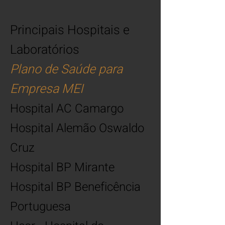
Principais Hospitais e
Labo
ratórios
Plano de Saúde para
Empresa ME
I
Hospital AC Camar
go
Hospital Alemão Oswaldo
Cruz
Hospital BP Mirante
Hospital BP Beneficência
Portuguesa