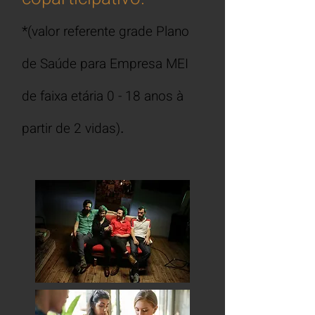
*
(valor referente grade
Plano
de Saúde para Empresa
MEI
de faixa etária 0
- 18 anos à
partir de 2
vidas)
.