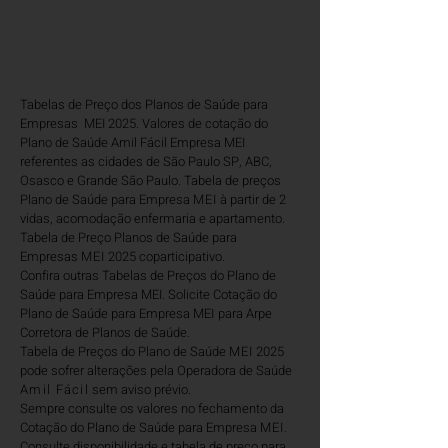
Tabelas de Preço dos Planos de Saúde para
Empresas MEI 2025. Valores de cotação do
Plano de Saúde Amil Fácil Empresa MEI
referentes as cidades de São Paulo SP, ABC,
Osasco e Grande São Paulo.
Tabela de preços
Plano de Saúde para Empresa
MEI
à partir de 2
vidas
, acomodação enfermaria e apartamento.
Tabela de Preço Planos de Saúde para
Empresas
MEI
2025 coparticipativo.
Confira outras Tabelas de Preços do Plano de
Saúde para Empresa MEI
.
Solicite Cotação do
Plano
de Saúde para Empresa MEI
para Arpe
Corretora de Planos de Saúde.
T
abela de Preços do Plano de Saúde
MEI
2025
pode sofrer alterações pela Operadora de Saúde
Amil Fácil
sem aviso prévio.
Sempre consulte os valores no fechamento da
Cotação do Plano de Saúde para Empresa
MEI
.
Consulte disponibilidade e tabela de preço para