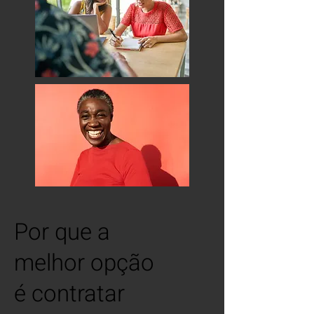
Por que a
melhor opção
é contratar