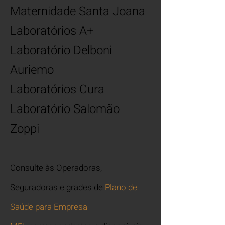
Maternidade Santa Joana
Laboratórios A+
Laboratório Delboni
Auriemo
Laboratórios Cura
Laboratório Salomão
Zoppi
Consulte às Operadoras,
Seguradoras e grades de
Plano de
Saúde para Empresa