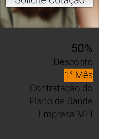
Solicite Cotação
50%
Desconto
1° Mês
Contratação do
Plano de Saúde
Empresa MEI