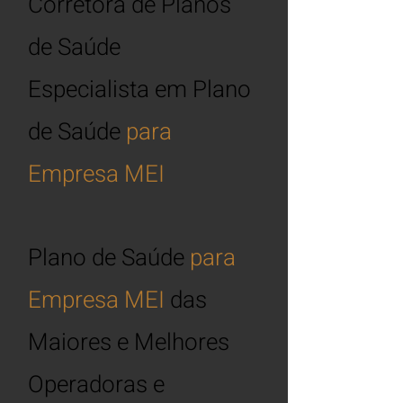
Corretora de Planos
de Saúde
Especialista em
Plano
de Saúde
para
Empresa
MEI
Plano de Saúde
para
Empresa MEI
das
Maiores e Melhores
Operadoras e