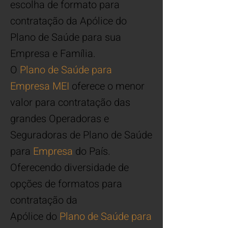
escolha de
formato para
contratação da Apólice do
Plano de Saúde para sua
Empresa e
Família.
O
Plano de Saúde
para
Empresa MEI
oferece o menor
valor para contr
atação
das
grandes Operadoras e
Seguradoras de Plano de Saúde
para
Empresa
do País.
Oferecendo diversidade de
opções de formatos
para
contrata
ç
ão da
Apólice do
Plano de Saúde
para