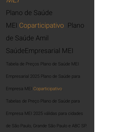
MEI
Plano de Saúde
MEI
Coparticipativo
Plano
de Sa
úde A
mil
SaúdeEmpresarial MEI
Tabela de Preços Plano de Saúde MEI
Empresarial 2025 Plano de Saúde para
Empresa MEI
Copart
icipativo
.
Tabelas de Preço Plano de Saúde para
Empresa MEI 2025 válida
s para cidades
de São Paulo, Grande São Paulo e ABC SP.