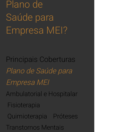
Plano de
Saúde para
Empresa MEI?
Principais Coberturas
Plano de Saúde para
Empresa MEI
Ambulatorial e Hospitalar
Fisioterapia
Quimioterapia Próteses
Transtornos Mentais