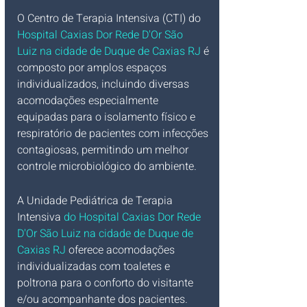
O Centro de Terapia Intensiva (CTI) do 
Hospital Caxias Dor Rede D'Or São 
Luiz na cidade de Duque de Caxias RJ
 é 
composto por amplos espaços 
individualizados, incluindo diversas 
acomodações especialmente 
equipadas para o isolamento físico e 
respiratório de pacientes com infecções 
contagiosas, permitindo um melhor 
controle microbiológico do ambiente.
A Unidade Pediátrica de Terapia 
Intensiva
 do Hospital Caxias Dor Rede 
D'Or São Luiz na cidade de Duque de 
Caxias RJ 
oferece acomodações 
individualizadas com toaletes e 
poltrona para o conforto do visitante 
e/ou acompanhante dos pacientes.