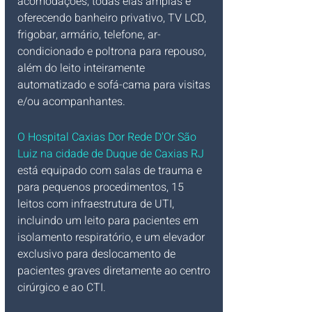
acomodações, todas elas amplas e 
oferecendo banheiro privativo, TV LCD, 
frigobar, armário, telefone, ar-
condicionado e poltrona para repouso, 
além do leito inteiramente 
automatizado e sofá-cama para visitas 
e/ou acompanhantes. 
O Hospital Caxias Dor Rede D'Or São 
Luiz na cidade de Duque de Caxias RJ
está equipado com salas de trauma e 
para pequenos procedimentos, 15 
leitos com infraestrutura de UTI, 
incluindo um leito para pacientes em 
isolamento respiratório, e um elevador 
exclusivo para deslocamento de 
pacientes graves diretamente ao centro 
cirúrgico e ao CTI.