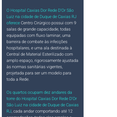
O Hospital Caxias Dor Rede D'Or São 
Luiz na cidade de Duque de Caxias RJ 
oferece
 Centro Cirúrgico possui com 9 
salas de grande capacidade, todas 
equipadas com fluxo laminar, uma 
barreira de combate às infecções 
hospitalares, e uma ala destinada à 
Central de Material Esterilizado com 
amplo espaço, rigorosamente ajustada 
às normas sanitárias vigentes, 
projetada para ser um modelo para 
toda a Rede.
Os quartos ocupam dez andares da 
torre do Hospital Caxias Dor Rede D'Or 
São Luiz na cidade de Duque de Caxias 
RJ
, cada andar comportando até 12 