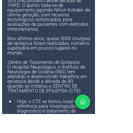
SUS (ING pioneiro desde década de 
1990). O quinto trata-se de 
equipamento japonês Nihon Kohden de 
última geração, com recursos 
tecnológicos sofisticados, para 
avaliações de pacientes com eletrodos 
intracranianos.
Nos últimos anos, quase 3000 cirurgias 
de epilepsia foram realizadas, números 
superados em poucos lugares no 
mundo.
Centro de Tratamento de Epilepsia
O Hospital Neurológico, o Instituto de 
Neurologia de Goiânia (ING) 
tem 
atendido e desenvolvido trabalhos em 
epilepsia desde a década de 80, 
quando se instalou o CENTRO DE 
TRATAMENTO DE EPILEPSIA (CTE).
Hoje, o CTE se tornou local de 
referência para investigação, 
diagnóstico e tratamento de 
epilepsia de difícil controle e para 
tratamento cirúrgico de casos 
selecionados.
O CTE foi credenciado pelo SUS, 