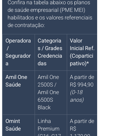
Confira na tabela abaixo os planos 
de saúde empresarial (PME MEI) 
habilitados e os valores referenciais 
de contratação:
Operadora
Categoria
Valor 
 / 
s / Grades 
Inicial Ref. 
Segurador
Credencia
(Copartici
a
das
pativo)*
Amil One 
Amil One 
A partir de 
Saúde
2500S / 
R$ 994,90 
Amil One 
(0-18 
6500S 
anos)
Black
Omint 
Linha 
A partir de 
Saúde
Premium 
R$ 