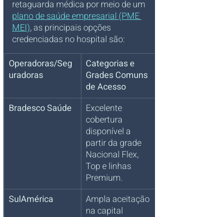
retaguarda médica por meio de um 
plano de saúde empresarial (PME 
MEI)
, as principais opções 
credenciadas no hospital são:
Operadoras/Seg
Categorias e 
uradoras
Grades Comuns 
de Acesso
Bradesco Saúde
Excelente 
cobertura 
disponível a 
partir da grade 
Nacional Flex, 
Top e linhas 
Premium.
SulAmérica
Ampla aceitação 
na capital 