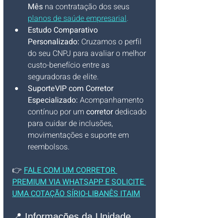
Mês
 na contratação dos seus 
planos de saúde empresarial
.
Estudo Comparativo 
Personalizado:
 Cruzamos o perfil 
do seu CNPJ para avaliar o melhor 
custo-benefício entre as 
seguradoras de elite.
SuporteVIP com Corretor 
Especializado:
 Acompanhamento 
contínuo por um 
corretor
 dedicado 
para cuidar de inclusões, 
movimentações e suporte em 
reembolsos.
👉
FALE COM UM CORRETOR 
PREMIUM VIA WHATSAPP E SOLICITE 
UMA COTAÇÃO SÍRIO-LIBANÊS ITAIM
📍 Informações da Unidade 