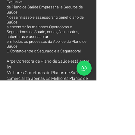
Exclusiva
de Plano de Saúde Empresarial e Seguros de
Saúde.
Nossa missão é assessorar o beneficiário de
Saúde,
a encontrar às melhores Operadoras e
Seguradoras de Saúde, condições, custos,
coberturas e assessorar
em todos os processos da Apólice do Plano de
Saúde.
O Contato entre o Segurado e a Seguradora!
Arpe Corretora de Plano de Saúde está entre
às
Melhores Corretoras
de Planos de Saúde e
comercializa apenas os Melhores Planos de
Saúde Empresariais e Seguros de Saúde.
Contatos
Arpe Corretora de Planos de Saúde
Corretora de Plano de Saúde Empresarial
Corretora de Plano de Saúde Coletivo por Adesão
Corretora de Seguro Saúde Corretor de Plano de
Saúde