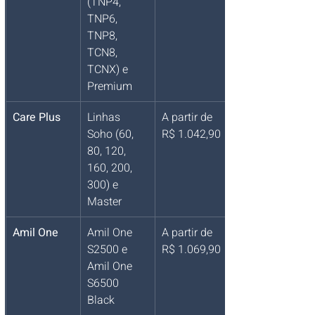
(TNP4, 
TNP6, 
TNP8, 
TCN8, 
TCNX) e 
Premium
Care Plus
Linhas 
A partir de 
Soho (60, 
R$ 1.042,90
80, 120, 
160, 200, 
300) e 
Master
Amil One
Amil One 
A partir de 
S2500 e 
R$ 1.069,90
Amil One 
S6500 
Black