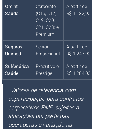
Omint 
Corporate 
A partir de 
Saúde
(C16, C17, 
R$ 1.132,90
C19, C20, 
C21, C23) e 
Premium
Seguros 
Sênior 
A partir de 
Unimed
Empresarial
R$ 1.247,90
SulAmérica 
Executivo e 
A partir de 
Saúde
Prestige
R$ 1.284,00
*Valores de referência com 
coparticipação para contratos 
corporativos PME, sujeitos a 
alterações por parte das 
operadoras e variação na 