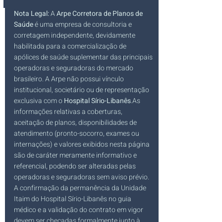
Nota Legal:
 A 
Arpe Corretora de Planos de 
Saúde
 é uma empresa de consultoria e 
corretagem independente, devidamente 
habilitada para a comercialização de 
apólices de saúde suplementar das principais 
operadoras e seguradoras do mercado 
brasileiro. A Arpe não possui vínculo 
institucional, societário ou de representação 
exclusiva com o 
Hospital 
Sírio-Libanês
.As
informações relativas a coberturas, 
aceitação de planos, disponibilidades de 
atendimento (pronto-socorro, exames ou 
internações) e valores exibidos nesta página 
são de caráter meramente informativo e 
referencial, podendo ser alteradas pelas 
operadoras e seguradoras sem aviso prévio. 
A confirmação da permanência da Unidade 
Itaim do Hospital Sírio-Libanês no guia 
médico e a validação do contrato em vigor 
devem ser checadas formalmente junto à 