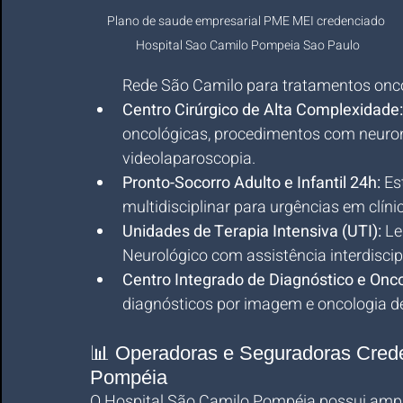
Plano de saude empresarial PME MEI credenciado 
Hospital Sao Camilo Pompeia Sao Paulo
Rede São Camilo para tratamentos onc
Centro Cirúrgico de Alta Complexidade:
oncológicas, procedimentos com neuro
videolaparoscopia.
Pronto-Socorro Adulto e Infantil 24h:
 E
multidisciplinar para urgências em clínic
Unidades de Terapia Intensiva (UTI):
 Le
Neurológico com assistência interdiscipl
Centro Integrado de Diagnóstico e Onco
diagnósticos por imagem e oncologia de
📊 Operadoras e Seguradoras Crede
Pompéia
O Hospital São Camilo Pompéia possui ampl