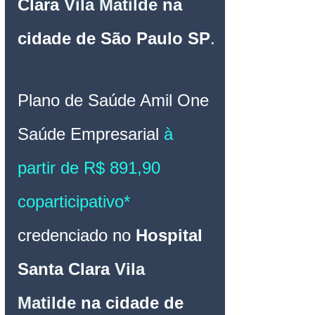
Clara
Vila Matilde
na 
cidade de São Paulo SP
.
Plano de Saúde Amil One 
Saúde 
Empresarial 
à 
partir de R$ 891,90 
coparticipativo* 
credenciado no 
Hospital 
Santa Clara
Vila 
Matilde
na cidade de 