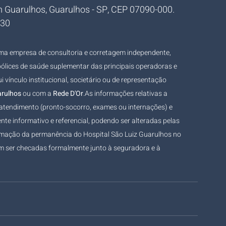
im Guarulhos, Guarulhos - SP, CEP 07090-000.
230
uma empresa de consultoria e corretagem independente, 
ólices de saúde suplementar das principais operadoras e 
vínculo institucional, societário ou de representação 
arulhos
 ou com a 
Rede D'
Or
.As
 informações relativas a 
 atendimento (pronto-socorro, exames ou internações) e 
te informativo e referencial, podendo ser alteradas pelas 
rmação da permanência do Hospital São Luiz Guarulhos no 
em ser checadas formalmente junto à seguradora e à 