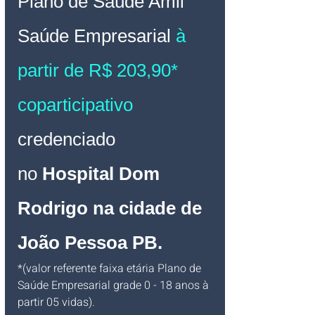
Plano de Saúde Amil 
Saúde 
Empresarial 
à 
partir de R$ 203,90* 
coparticipativo 
credenciado 
no
Hospital Dom 
Rodrigo na cidade de  
João Pessoa PB
.
*(valor referente faixa etária Plano de 
Saúde Empresarial grade 0 - 18 anos à 
partir 05 vidas).