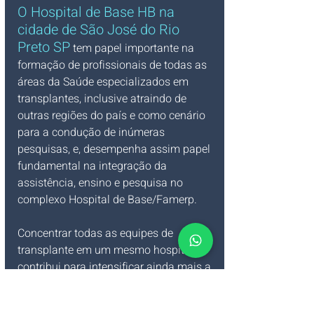
O 
Hospital de Base HB na 
cidade de São José do Rio 
Preto SP
 tem papel importante na 
formação de profissionais de todas as 
áreas da Saúde especializados em 
transplantes, inclusive atraindo de 
outras regiões do país e como cenário 
para a condução de inúmeras 
pesquisas, e, desempenha assim papel 
fundamental na integração da 
assistência, ensino e pesquisa no 
complexo Hospital de Base/Famerp.
Concentrar todas as equipes de 
transplante em um mesmo hospital 
contribui para intensificar ainda mais a 
integração e a troca de conhecimento e 
experiências entre elas.