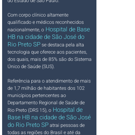
do Estado de São Paulo.
Com corpo clínico altamente 
qualificado e médicos reconhecidos 
Hospital de Base 
nacionalmente, o
HB na cidade de São José do 
Rio Preto SP
 se destaca pela alta 
tecnologia que oferece aos pacientes, 
dos quais, mais de 85% são do Sistema 
Único de Saúde (SUS).
Referência para o atendimento de mais 
de 1,7 milhão de habitantes dos 102 
municípios pertencentes ao 
Departamento Regional de Saúde de 
Hospital de 
Rio Preto (DRS 15), o
Base HB na cidade de São José 
do Rio Preto SP
 atrai pessoas de 
todas as regiões do Brasil e até da 