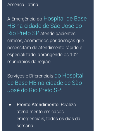
América Latina.
Hospital de Base 
A Emergência do
HB na cidade de São José do 
Rio Preto SP
 atende pacientes 
críticos, acometidos por doenças que 
necessitam de atendimento rápido e 
especializado, abrangendo os 102 
municípios da região.
do 
Hospital 
Serviços e Diferenciais 
de Base HB na cidade de São 
José do Rio Preto SP
:
Pronto Atendimento: 
Realiza 
atendimento em casos 
emergenciais, todos os dias da 
semana.