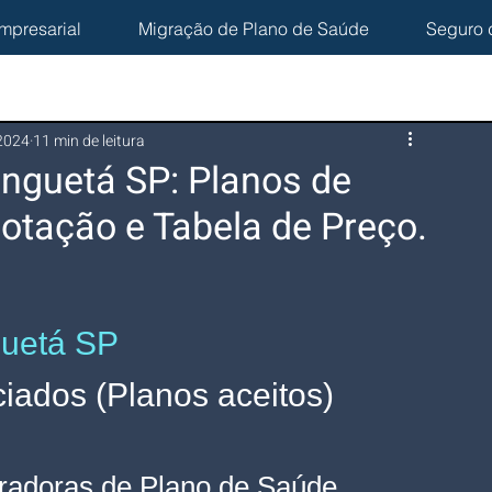
mpresarial
Migração de Plano de Saúde
Seguro 
 2024
11 min de leitura
inguetá SP: Planos de
otação e Tabela de Preço.
guetá SP
ados (Planos aceitos)
radoras de Plano de Saúde 