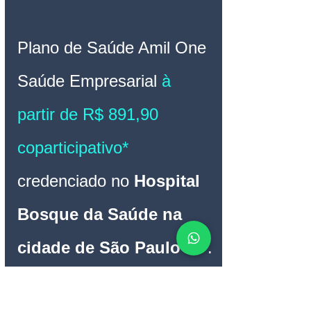
Plano de Saúde Amil One 
Saúde 
Empresarial 
à 
partir de R$ 891,90 
coparticipativo* 
credenciado no 
Hospital 
Bosque da Saúde na 
cidade de São Paulo SP
.
*(valor referente faixa etária Plano de 
Saúde Empresarial grade 0 - 18 anos à 
partir de 2 vidas)