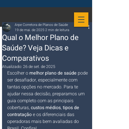
Arpe Corretora de Planos de Saúde
19 de mai. de 2025
2 min de leitura
Qual o Melhor Plano de
Saúde? Veja Dicas e
Comparativos
Atualizado:
26 de set. de 2025
Escolher o 
melhor plano de saúde
 pode 
ser desafiador, especialmente com 
tantas opções no mercado. Para te 
ajudar nessa decisão, preparamos um 
guia completo com as principais 
coberturas, 
custos médios
, 
tipos de 
contratação
 e os diferenciais das 
operadoras mais bem avaliadas do 
Brasil. Confira!