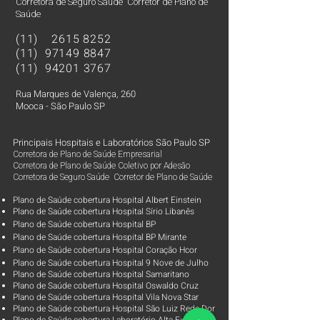
Corretora de Seguro Saúde Corretor de Plano de
Saúde
(11)
2615 8252
(11)
97149 8847
(11)
94201 3767
Rua Marques de Valença, 260
Mooca - São Paulo SP
Principais Hospitais e Laboratórios São Paulo SP
Corretora de Plano de Saúde Empresarial
Corretora de Plano de Saúde Coletivo por Adesão
Corretora de Seguro Saúde Corretor de Plano de Saúde
Plano de Saúde cobertura Hospital Albert Einstein
Plano de Saúde cobertura Hospital Sírio Libanês
Plano de Saúde cobertura Hospital BP
Plano de Saúde cobertura Hospital BP Mirante
Plano de Saúde cobertura Hospital Coração Hcor
Plano de Saúde cobertura Hospital 9 Nove de Julho
Plano de Saúde cobertura Hospital Samaritano
Plano de Saúde cobertura Hospital Oswaldo Cruz
Plano de Saúde cobertura Hospital Vila Nova Star
Plano de Saúde cobertura Hospital São Luiz Rede Dor
Plano de Saúde cobertura Laboratório Alta Excelência