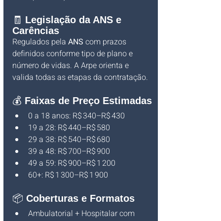
🧾 
Legislação da ANS e 
Carências
Regulados pela 
ANS
 com prazos 
definidos conforme tipo de plano e 
número de vidas. A Arpe orienta e 
valida todas as etapas da contratação.
💰 
Faixas de Preço Estimadas
0 a 18 anos: R$ 340–R$ 430
19 a 28: R$ 440–R$ 580
29 a 38: R$ 540–R$ 680
39 a 48: R$ 700–R$ 900
49 a 59: R$ 900–R$ 1 200
60+: R$ 1 300–R$ 1 900
📦 
Coberturas e Formatos
Ambulatorial + Hospitalar com 