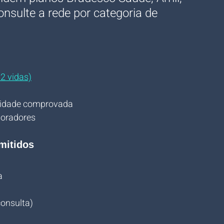
nsulte a rede por categoria de 
 2 vidas)
tividade comprovada
boradores
mitidos
a
)
consulta)