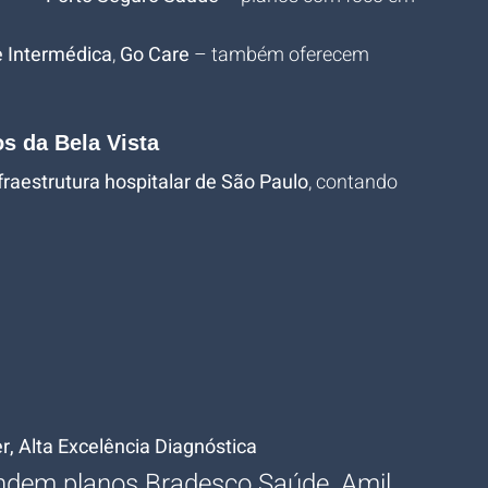
 Intermédica
, 
Go Care
 – também oferecem 
os da Bela Vista
fraestrutura hospitalar de São Paulo
, contando 
r, Alta Excelência Diagnóstica
ndem planos Bradesco Saúde, Amil, 