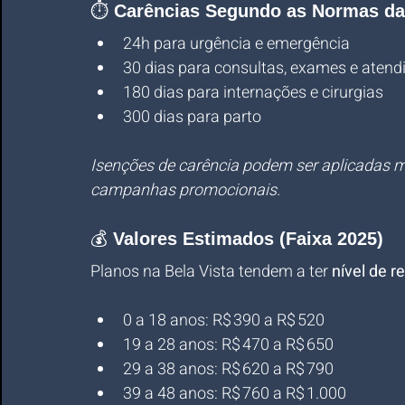
⏱️ 
Carências Segundo as Normas d
24h para urgência e emergência
30 dias para consultas, exames e aten
180 dias para internações e cirurgias
300 dias para parto
Isenções de carência podem ser aplicadas m
campanhas promocionais.
💰 
Valores Estimados (Faixa 2025)
Planos na Bela Vista tendem a ter 
nível de r
0 a 18 anos: R$ 390 a R$ 520
19 a 28 anos: R$ 470 a R$ 650
29 a 38 anos: R$ 620 a R$ 790
39 a 48 anos: R$ 760 a R$ 1.000