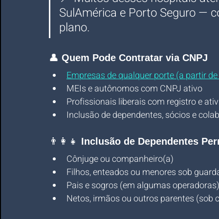
SulAmérica e Porto Seguro — co
plano.
👤 
Quem Pode Contratar via CNPJ
Empresas de qualquer porte (a partir de
MEIs e autônomos com CNPJ ativo
Profissionais liberais com registro e a
Inclusão de dependentes, sócios e cola
👨‍👩‍👧 
Inclusão de Dependentes Per
Cônjuge ou companheiro(a)
Filhos, enteados ou menores sob guard
Pais e sogros (em algumas operadoras
Netos, irmãos ou outros parentes (sob 