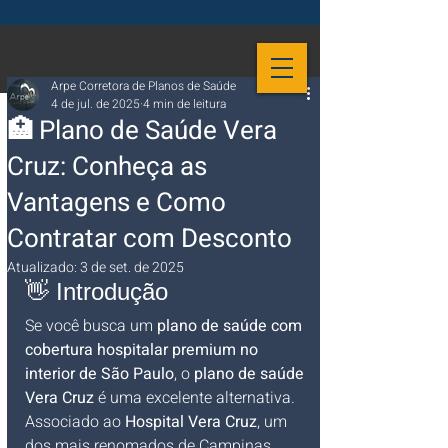
Arpe Corretora de Planos de Saúde
4 de jul. de 2025
4 min de leitura
🏥 Plano de Saúde Vera
Cruz: Conheça as
Vantagens e Como
Contratar com Desconto
Atualizado:
3 de set. de 2025
👋 Introdução
Se você busca um 
plano de saúde com 
cobertura hospitalar premium no 
interior de São Paulo
, o 
plano de saúde 
Vera Cruz
 é uma excelente alternativa. 
Associado ao 
Hospital Vera Cruz
, um 
dos mais renomados de Campinas, 