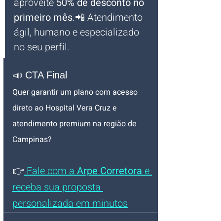
aproveite 
50% de desconto no 
primeiro mês
.📲 Atendimento 
ágil, humano e especializado 
no seu perfil.
📣 CTA Final
Quer garantir um plano com acesso 
direto ao Hospital Vera Cruz e 
atendimento premium na região de 
Campinas?
👉
 Fale com a 
Arpe Corretora
 e 
receba sua proposta 
personalizada em minutos