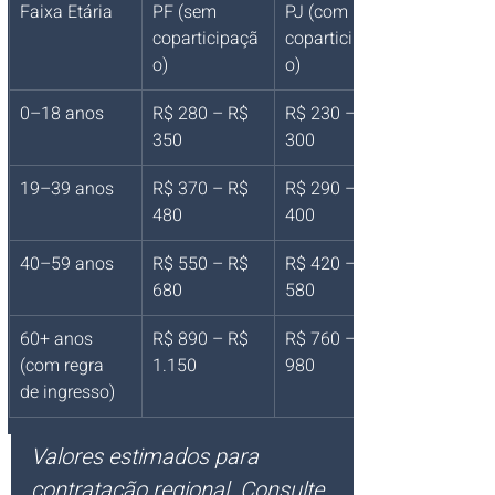
Faixa Etária
PF (sem 
PJ (com 
coparticipaçã
coparticipaçã
o)
o)
0–18 anos
R$ 280 – R$ 
R$ 230 – R$ 
350
300
19–39 anos
R$ 370 – R$ 
R$ 290 – R$ 
480
400
40–59 anos
R$ 550 – R$ 
R$ 420 – R$ 
680
580
60+ anos 
R$ 890 – R$ 
R$ 760 – R$ 
(com regra 
1.150
980
de ingresso)
Valores estimados para 
contratação regional. Consulte 