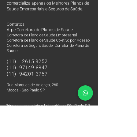
comercializa apenas os Melhores Planos de
Saúde Empresariais e Seguros de Saúde.
Contatos
Arpe Corretora de Planos de Saúde
Corretora de Plano de Saúde Empresarial
Corretora de Plano de Saúde Coletivo por Adesão
Corretora de Seguro Saúde Corretor de Plano de
Saúde
(11)
2615 8252
(11)
97149 8847
(11)
94201 3767
Rua Marques de Valença, 260
Mooca - São Paulo SP
Principais Hospitais e Laboratórios São Paulo SP
Corretora de Plano de Saúde Empresarial
Corretora de Plano de Saúde Coletivo por Adesão
Corretora de Seguro Saúde Corretor de Plano de Saúde
Plano de Saúde cobertura Hospital Albert Einstein
Plano de Saúde cobertura Hospital Sírio Libanês