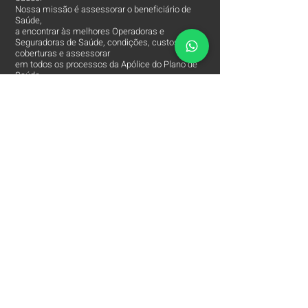
Nossa missão é assessorar o beneficiário de
Saúde,
a encontrar às melhores Operadoras e
Seguradoras de Saúde, condições, custos,
coberturas e assessorar
em todos os processos da Apólice do Plano de
Saúde.
O Contato entre o Segurado e a Seguradora!
Arpe Corretora de Plano de Saúde está entre
às
Melhores Corretoras
de Planos de Saúde e
comercializa apenas os Melhores Planos de
Saúde Empresariais e Seguros de Saúde.
Contatos
Arpe Corretora de Planos de Saúde
Corretora de Plano de Saúde Empresarial
Corretora de Plano de Saúde Coletivo por Adesão
Corretora de Seguro Saúde Corretor de Plano de
Saúde
(11)
2615 8252
(11)
97149 8847