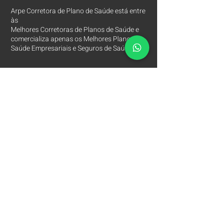
Arpe Corretora de Plano de Saúde está entre
às
Melhores Corretoras
de Planos de Saúde e
comercializa apenas os Melhores Planos de
Saúde Empresariais e Seguros de Saúde.
Contatos
Arpe Corretora de Planos de Saúde
Corretora de Plano de Saúde Empresarial
Corretora de Plano de Saúde Coletivo por Adesão
Corretora de Seguro Saúde Corretor de Plano de
Saúde
(11)
2615 8252
(11)
97149 8847
(11)
94201 3767
Rua Marques de Valença, 260
Mooca - São Paulo SP
Principais Hospitais e Laboratórios São Paulo SP
Corretora de Plano de Saúde Empresarial
Corretora de Plano de Saúde Coletivo por Adesão