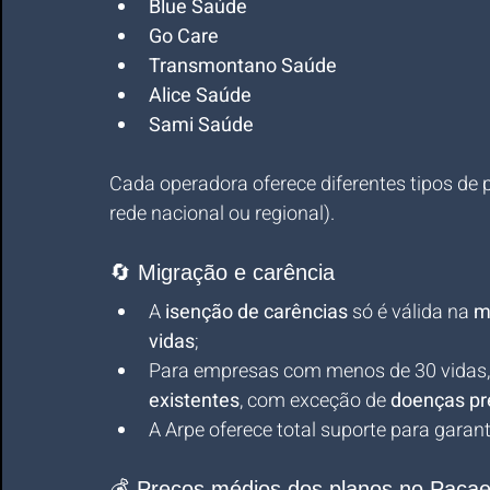
Blue Saúde
Go Care
Transmontano Saúde
Alice Saúde
Sami Saúde
Cada operadora oferece diferentes tipos de 
rede nacional ou regional).
🔄 Migração e carência
A 
isenção de carências
 só é válida na 
m
vidas
;
Para empresas com menos de 30 vidas, 
existentes
, com exceção de 
doenças pr
A Arpe oferece total suporte para garan
💰 Preços médios dos planos no Pac