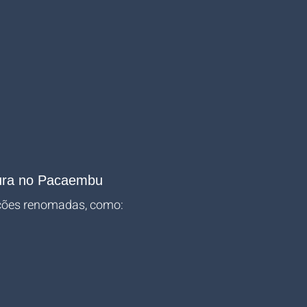
tura no Pacaembu
uições renomadas, como: