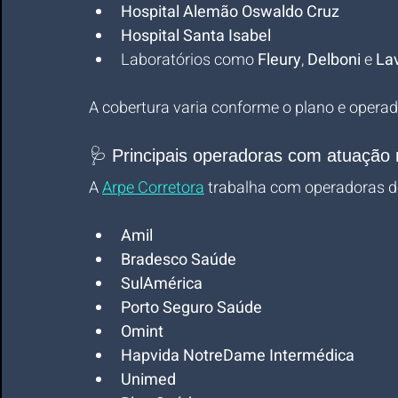
Hospital Alemão Oswaldo Cruz
Hospital Santa Isabel
Laboratórios como 
Fleury
, 
Delboni
 e 
Lav
A cobertura varia conforme o plano e operad
🩺 Principais operadoras com atuaçã
A 
Arpe Corretora
 trabalha com operadoras d
Amil
Bradesco Saúde
SulAmérica
Porto Seguro Saúde
Omint
Hapvida NotreDame Intermédica
Unimed