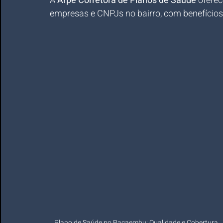
A 
Arpe Corretora de Planos de Saúde
 ofere
empresas e CNPJs no bairro, com benefícios 
Plano de Saúde no Pacaembu: Qualidade e Cobertura 