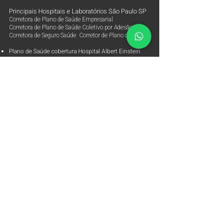
Principais Hospitais e Laboratórios São Paulo SP
Corretora de Plano de Saúde Empresarial
Corretora de Plano de Saúde Coletivo por Adesão
Corretora de Seguro Saúde Corretor de Plano de Saúde
Plano de Saúde cobertura Hospital Albert Einstein
Plano de Saúde cobertura Hospital Sírio Libanês
Plano de Saúde cobertura Hospital BP
Plano de Saúde cobertura Hospital BP Mirante
Plano de Saúde cobertura Hospital Coração Hcor
Plano de Saúde cobertura Hospital 9 Nove de Julho
Plano de Saúde cobertura Hospital Samaritano
Plano de Saúde cobertura Hospital Oswaldo Cruz
Plano de Saúde cobertura Hospital Vila Nova Star
Plano de Saúde cobertura Hospital São Luiz Rede Dor
Plano de Saúde cobertura Laboratório Alta Excelência
Plano de Saúde cobertura Laboratórios Fleury
Parceiras
Arpe Corretora de Planos de Saúde
Corretora de Plano de Saúde Empresarial
Corretora de Plano de Saúde Coletivo por Adesão
Corretora de Seguro Saúde Corretor de Plano de Saúde
Contato
ANS - Agência Nacional de Saúde Suplementar