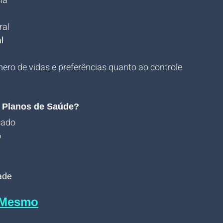
ia
ral
l
ero de vidas e preferências quanto ao controle 
e Planos de Saúde?
cado
o
ade
a Mesmo