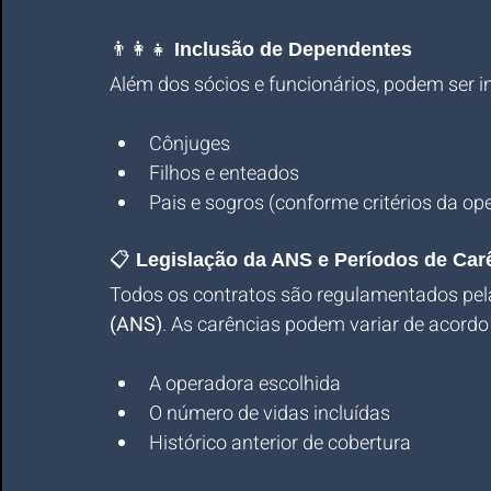
👨‍👩‍👧 
Inclusão de Dependentes
Além dos sócios e funcionários, podem ser in
Cônjuges
Filhos e enteados
Pais e sogros (conforme critérios da op
📋 
Legislação da ANS e Períodos de Car
Todos os contratos são regulamentados pel
(ANS)
. As carências podem variar de acord
A operadora escolhida
O número de vidas incluídas
Histórico anterior de cobertura