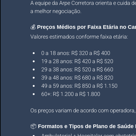
A equipe da Arpe Corretora orienta e cuida d
a melhor negociação.
💰 
Preços Médios por Faixa Etária no C
Valores estimados conforme faixa etária:
0 a 18 anos: R$ 320 a R$ 400
19 a 28 anos: R$ 420 a R$ 520
29 a 38 anos: R$ 520 a R$ 660
39 a 48 anos: R$ 680 a R$ 820
49 a 59 anos: R$ 850 a R$ 1.150
60+: R$ 1.200 a R$ 1.800
Os preços variam de acordo com operadora, ti
📦 
Formatos e Tipos de Plano de Saúde 