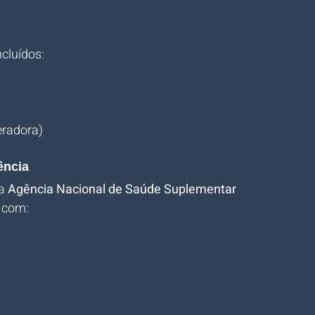
cluídos:
eradora)
ência
a 
Agência Nacional de Saúde Suplementar 
o com: