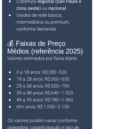
Cobertura 
regional (São Paulo e 
zona oeste)
 ou 
nacional
Grades de rede básica, 
intermediária ou premium, 
conforme demanda
💰 Faixas de Preço 
Médios (referência 2025)
Valores estimados por faixa etária:
0 a 18 anos: R$ 280–520
19 a 28 anos: R$ 360–630
29 a 38 anos: R$ 500–790
39 a 48 anos: R$ 640–1.020
49 a 59 anos: R$ 780–1.360
60+ anos: R$ 1.050–2.150
Os valores podem variar conforme 
operadora, coparticipação e tipo de 