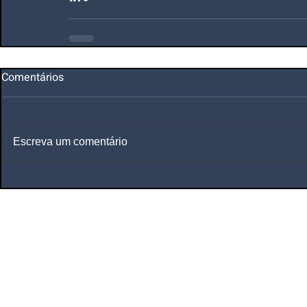
Comentários
Escreva um comentário
Planos de Saúde
e
Seguros de Saúde
Corretora de Plano de Saúde Empresarial
Corretora de Plano de Saúde Coletivo por 