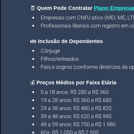
🧾 
Quem Pode Contratar 
Plano Empresar
Empresas com CNPJ ativo (MEI, ME, LTD
Profissionais liberais com registro em 
👪 
Inclusão de Dependentes
Cônjuge
Filhos/enteados
Pais e sogros (conforme diretrizes da o
💰 
Preços Médios por Faixa Etária
0 a 18 anos: R$ 280 a R$ 360
19 a 28 anos: R$ 360 a R$ 680
29 a 38 anos: R$ 480 a R$ 820
39 a 48 anos: R$ 620 a R$ 990
49 a 59 anos: R$ 750 a R$ 1.980
60+: R$ 1.050 a R$ 2.500