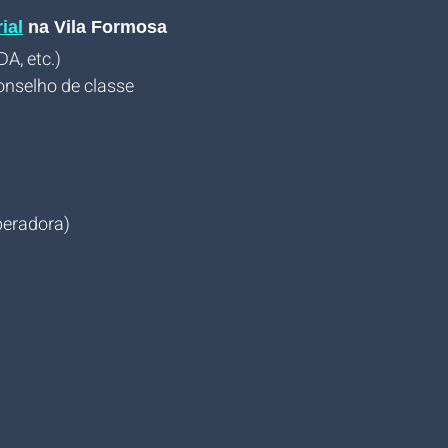
ial
 na Vila Formosa
A, etc.)
conselho de classe
peradora)