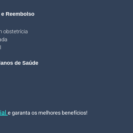
o e Reembolso
 obstetrícia
ada
l
lanos de Saúde
al 
e garanta os melhores benefícios!