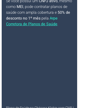
Se você possui um 
CNPJ ativo
, mesmo 
como 
MEI
, pode contratar planos de 
saúde com ampla cobertura e 
50% de 
desconto no 1º mês
 pela 
Arpe 
Corretora de Planos de Saúde
.
Plano de Saúde na Chácara Klabin com CNPJ 