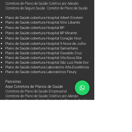
Corretora de Plano de Saúde Coletivo por Adesão
Corretora de Seguro Saúde Corretor de Plano de Saúde
Plano de Saúde cobertura Hospital Albert Einstein
Plano de Saúde cobertura Hospital Sírio Libanês
Plano de Saúde cobertura Hospital BP
Plano de Saúde cobertura Hospital BP Mirante
Plano de Saúde cobertura Hospital Coração Hcor
Plano de Saúde cobertura Hospital 9 Nove de Julho
Plano de Saúde cobertura Hospital Samaritano
Plano de Saúde cobertura Hospital Oswaldo Cruz
Plano de Saúde cobertura Hospital Vila Nova Star
Plano de Saúde cobertura Hospital São Luiz Rede Dor
Plano de Saúde cobertura Laboratório Alta Excelência
Plano de Saúde cobertura Laboratórios Fleury
Parceiras
Arpe Corretora de Planos de Saúde
Corretora de Plano de Saúde Empresarial
Corretora de Plano de Saúde Coletivo por Adesão
Corretora de Seguro Saúde Corretor de Plano de Saúde
Contato
ANS - Agência Nacional de Saúde Suplementar
Órgão regulador dos Planos de Saúde e Seguros de
Saúde
0800-7019656