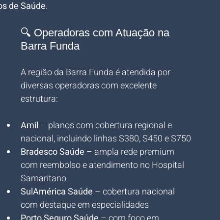
os de Saúde
.
🔍 Operadoras com Atuação na 
Barra Funda
A região da Barra Funda é atendida por 
diversas operadoras com excelente 
estrutura:
Amil
 – planos com cobertura regional e 
nacional, incluindo linhas S380, S450 e S750
Bradesco Saúde
 – ampla rede premium 
com reembolso e atendimento no Hospital 
Samaritano
SulAmérica Saúde
 – cobertura nacional 
com destaque em especialidades
Porto Seguro Saúde
 – com foco em 