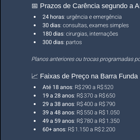
📅 Prazos de Carência segundo a 
24 horas
: urgência e emergência
30 dias
: consultas, exames simples
180 dias
: cirurgias, internações
300 dias
: partos
Planos anteriores ou trocas programadas po
📈 Faixas de Preço na Barra Funda 
Até 18 anos
: R$ 290 a R$ 520
19 a 28 anos
: R$ 370 a R$ 650
29 a 38 anos
: R$ 400 a R$ 790
39 a 48 anos
: R$ 550 a R$ 1.050
49 a 59 anos
: R$ 780 a R$ 1.350
60+ anos
: R$ 1.150 a R$ 2.200