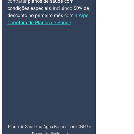
contratar 
planos de saúde com 
condições especiais
, incluindo 
50% de 
desconto no primeiro mês
 com a 
Arpe 
Corretora de Planos de Saúde
.
Plano de Saúde na Água Branca com CNPJ e 
Desconto Exclusivo