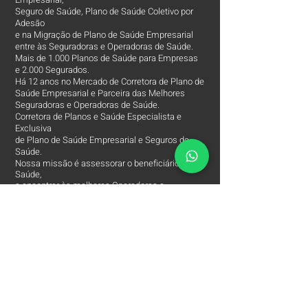
Seguro de Saúde, Plano de Saúde Coletivo por
Adesão
e na Migração de Plano de Saúde Empresarial
entre às Seguradoras e Operadoras de Saúde.
Mais de 1.000 Planos de Saúde para Empresas
e 2.000 Segurados.
Há 12 anos no Mercado de Corretora de Plano de
Saúde Empresarial e Parceira das Melhores
Seguradoras e Operadoras de Saúde.
Corretora de Planos e Saúde Especialista e
Exclusiva
de Plano de Saúde Empresarial e Seguros de
Saúde.
Nossa missão é assessorar o beneficiário de
Saúde,
a encontrar às melhores Operadoras e
Seguradoras de Saúde, condições, custos,
coberturas e assessorar
em todos os processos da Apólice do Plano de
Saúde.
O Contato entre o Segurado e a Seguradora!
Arpe Corretora de Plano de Saúde está entre
às
Melhores Corretoras
de Planos de Saúde e
comercializa apenas os Melhores Planos de