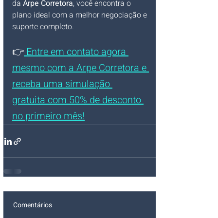
da 
Arpe Corretora
, você encontra o 
plano ideal com a melhor negociação e 
suporte completo.
👉
 Entre em contato agora 
mesmo com a Arpe Corretora e 
receba uma simulação 
gratuita com 50% de desconto 
no primeiro mês!
Comentários