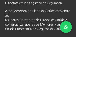
O Contato entre o Segurado e a Seguradora!
Arpe Corretora de Plano de Saúde está entre
às
Melhores Corretoras
de Planos de Saúde e
comercializa apenas os Melhores Planos de
Saúde Empresariais e Seguros de Saúde.
Contatos
Arpe Corretora de Planos de Saúde
Corretora de Plano de Saúde Empresarial
Corretora de Plano de Saúde Coletivo por Adesão
Corretora de Seguro Saúde Corretor de Plano de
Saúde
(11)
2615 8252
(11)
97149 8847
(11)
94201 3767
Rua Marques de Valença, 260
Mooca - São Paulo SP
Principais Hospitais e Laboratórios São Paulo SP