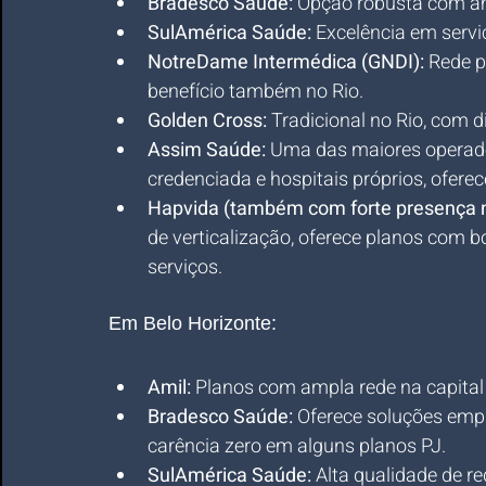
Bradesco Saúde:
 Opção robusta com am
SulAmérica Saúde:
 Excelência em servi
NotreDame Intermédica (GNDI):
 Rede 
benefício também no Rio.
Golden Cross:
 Tradicional no Rio, com 
Assim Saúde:
 Uma das maiores operado
credenciada e hospitais próprios, ofere
Hapvida (também com forte presença n
de verticalização, oferece planos com b
serviços.
Em Belo Horizonte:
Amil:
 Planos com ampla rede na capital
Bradesco Saúde:
 Oferece soluções emp
carência zero em alguns planos PJ.
SulAmérica Saúde:
 Alta qualidade de re