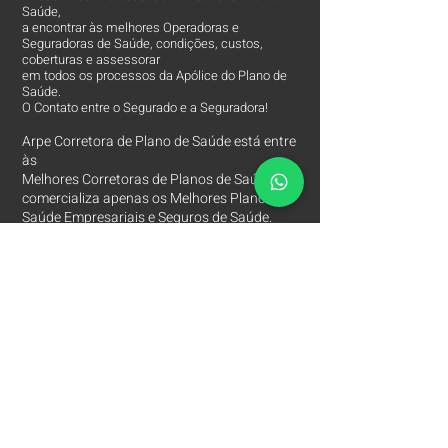
Saúde,
a encontrar às melhores Operadoras e
Seguradoras de Saúde, condições, custos,
coberturas e assessorar
em todos os processos da Apólice do Plano de
Saúde.
O Contato entre o Segurado e a Seguradora!
Arpe Corretora de Plano de Saúde está entre
às
Melhores Corretoras
de Planos de Saúde e
comercializa apenas os Melhores Planos de
Saúde Empresariais e Seguros de Saúde.
Contatos
Arpe Corretora de Planos de Saúde
Corretora de Plano de Saúde Empresarial
Corretora de Plano de Saúde Coletivo por Adesão
Corretora de Seguro Saúde Corretor de Plano de
Saúde
(11)
2615 8252
(11)
97149 8847
(11)
94201 3767