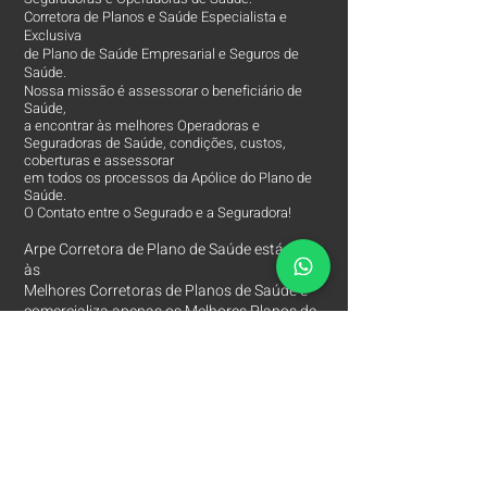
Corretora de Planos e Saúde Especialista e
Exclusiva
de Plano de Saúde Empresarial e Seguros de
Saúde.
Nossa missão é assessorar o beneficiário de
Saúde,
a encontrar às melhores Operadoras e
Seguradoras de Saúde, condições, custos,
coberturas e assessorar
em todos os processos da Apólice do Plano de
Saúde.
O Contato entre o Segurado e a Seguradora!
Arpe Corretora de Plano de Saúde está entre
às
Melhores Corretoras
de Planos de Saúde e
comercializa apenas os Melhores Planos de
Saúde Empresariais e Seguros de Saúde.
Contatos
Arpe Corretora de Planos de Saúde
Corretora de Plano de Saúde Empresarial
Corretora de Plano de Saúde Coletivo por Adesão
Corretora de Seguro Saúde Corretor de Plano de
Saúde