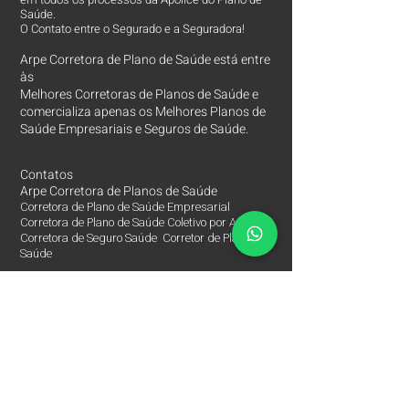
Saúde.
O Contato entre o Segurado e a Seguradora!
Arpe Corretora de Plano de Saúde está entre
às
Melhores Corretoras
de Planos de Saúde e
comercializa apenas os Melhores Planos de
Saúde Empresariais e Seguros de Saúde.
Contatos
Arpe Corretora de Planos de Saúde
Corretora de Plano de Saúde Empresarial
Corretora de Plano de Saúde Coletivo por Adesão
Corretora de Seguro Saúde Corretor de Plano de
Saúde
(11)
2615 8252
(11)
97149 8847
(11)
94201 3767
Rua Marques de Valença, 260
Mooca - São Paulo SP