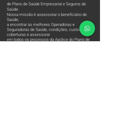
de Plano de Saúde Empresarial e Seguros de
Saúde.
Nossa missão é assessorar o beneficiário de
Saúde,
a encontrar às melhores Operadoras e
Seguradoras de Saúde, condições, custos,
coberturas e assessorar
em todos os processos da Apólice do Plano de
Saúde.
O Contato entre o Segurado e a Seguradora!
Arpe Corretora de Plano de Saúde está entre
às
Melhores Corretoras
de Planos de Saúde e
comercializa apenas os Melhores Planos de
Saúde Empresariais e Seguros de Saúde.
Contatos
Arpe Corretora de Planos de Saúde
Corretora de Plano de Saúde Empresarial
Corretora de Plano de Saúde Coletivo por Adesão
Corretora de Seguro Saúde Corretor de Plano de
Saúde
(11)
2615 8252