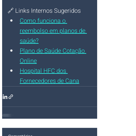
🔗 
Links Internos Sugeridos
Como funciona o 
reembolso em planos de 
saúde?
Plano de Saúde Cotação 
Online
Hospital HFC dos 
Fornecedores de Cana