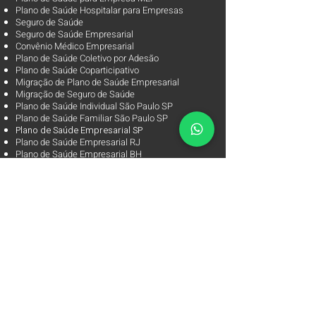
Plano de Saúde Hospitalar para Empresas
Seguro de Saúde
Seguro de Saúde Empresarial
Convênio Médico Empresarial
Plano de Saúde Coletivo por Adesão
Plano de Saúde Coparticipativo
Migração de Plano de Saúde Empresarial
Migração de Seguro de Saúde
Plano de Saúde Individual São Paulo SP
Plano de Saúde Familiar São Paulo SP
Plano d
e Saúde Empresarial SP
Plano de Saúde Empresarial RJ
Plano de Saúde Empresarial BH
Plano de Saúde para Terceira Idade
Plano Odontológico para Empresa Plano Dental
para Empresas
Melhores Planos de Saúde
, os
Planos de Saúde
mais Procurados​
Arpe Corretora de Planos de Saúde
Corretora de Plano de Saúde Empresarial
Corretora de Plano de Saúde Coletivo por Adesão
Corretora de Seguro Saúde Corretor de Plano de
Saúde
Arpe Corretora de Planos de Saúde.