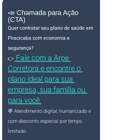
📣 Chamada para Ação 
(CTA)
Quer contratar seu plano de saúde em 
Piracicaba com economia e 
segurança?
 Fale com a Arpe 
👉
Corretora e encontre o 
plano ideal para sua 
empresa, sua família ou 
para você.
💬 Atendimento digital, humanizado e 
com desconto especial por tempo 
limitado.