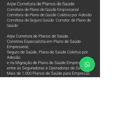
Arpe Corretora de Planos de Saúde
Corretora de Plano de Saúde Empresarial
Corretora de Plano de Saúde Coletivo por Adesão
Corretora de Seguro Saúde Corretor de Plano de
Saúde
Arpe Corretora de Planos de Saúde.
Corretora Especialista em Plano de Saúde
Empresarial,
Seguro de Saúde, Plano de Saúde Coletivo por
Adesão
e na Migração de Plano de Saúde Empresarial
entre às Seguradoras e Operadoras de Saúde.
Mais de 1.000 Planos de Saúde para Empresas
e 2.000 Segurados.
Há 12 anos no Mercado de Corretora de Plano de
Saúde Empresarial e Parceira das Melhores
Seguradoras e Operadoras de Saúde.
Corretora de Planos e Saúde Especialista e
Exclusiva
de Plano de Saúde Empresarial e Seguros de
Saúde.
Nossa missão é assessorar o beneficiário de
Saúde,
a encontrar às melhores Operadoras e
Seguradoras de Saúde, condições, custos,