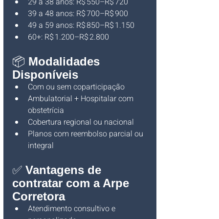
29 a 38 anos: R$ 550–R$ 720
39 a 48 anos: R$ 700–R$ 900
49 a 59 anos: R$ 850–R$ 1.150
60+: R$ 1.200–R$ 2.800
📦 
Modalidades 
Disponíveis
Com ou sem coparticipação
Ambulatorial + Hospitalar com 
obstetrícia
Cobertura regional ou nacional
Planos com reembolso parcial ou 
integral
✅ 
Vantagens de 
contratar com a Arpe 
Corretora
Atendimento consultivo e 