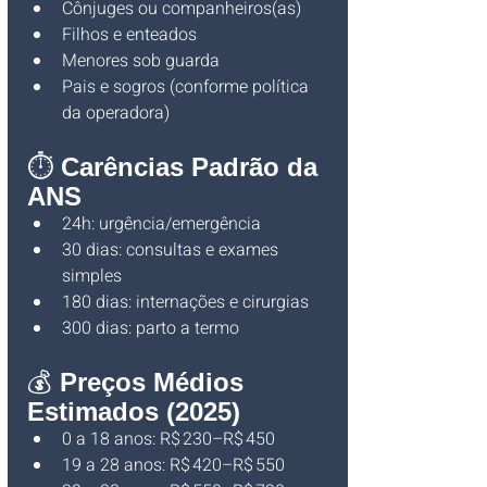
Cônjuges ou companheiros(as)
Filhos e enteados
Menores sob guarda
Pais e sogros (conforme política 
da operadora)
⏱️ 
Carências Padrão da 
ANS
24h: urgência/emergência
30 dias: consultas e exames 
simples
180 dias: internações e cirurgias
300 dias: parto a termo
💰 
Preços Médios 
Estimados (2025)
0 a 18 anos: R$ 230–R$ 450
19 a 28 anos: R$ 420–R$ 550