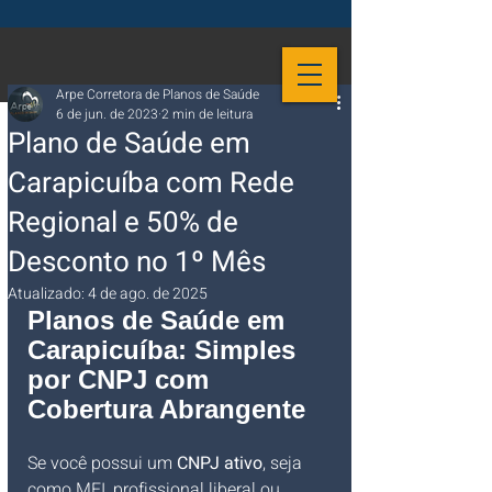
Arpe Corretora de Planos de Saúde
6 de jun. de 2023
2 min de leitura
Plano de Saúde em
Carapicuíba com Rede
Regional e 50% de
Desconto no 1º Mês
Atualizado:
4 de ago. de 2025
Planos de Saúde em 
Carapicuíba: Simples 
por CNPJ com 
Cobertura Abrangente
Se você possui um 
CNPJ ativo
, seja 
como MEI, profissional liberal ou 