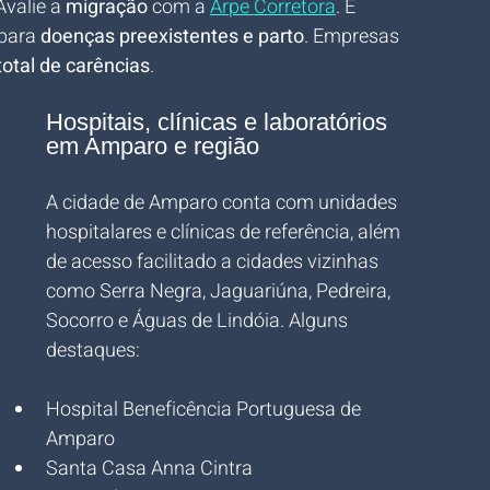
valie a 
migração
 com a 
Arpe Corretora
. É 
para 
doenças preexistentes e parto
. Empresas 
total de carências
.
Hospitais, clínicas e laboratórios 
em Amparo e região
A cidade de Amparo conta com unidades 
hospitalares e clínicas de referência, além 
de acesso facilitado a cidades vizinhas 
como Serra Negra, Jaguariúna, Pedreira, 
Socorro e Águas de Lindóia. Alguns 
destaques:
Hospital Beneficência Portuguesa de 
Amparo
Santa Casa Anna Cintra