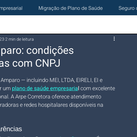
mpresarial
Migração de Plano de Saúde
Seguro 
023
2 min de leitura
paro: condições
sas com CNPJ
mparo — incluindo MEI, LTDA, EIRELI, EI e 
r um 
plano de saúde empresaria
l
 com excelente 
onal. A Arpe Corretora oferece atendimento 
adoras e redes hospitalares disponíveis na 
rências