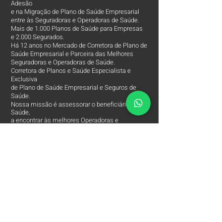
Adesão
e na Migração de Plano de Saúde Empresarial
entre às Seguradoras e Operadoras de Saúde.
Mais de 1.000 Planos de Saúde para Empresas
e 2.000 Segurados.
Há 12 anos no Mercado de Corretora de Plano de
Saúde Empresarial e Parceira das Melhores
Seguradoras e Operadoras de Saúde.
Corretora de Planos e Saúde Especialista e
Exclusiva
de Plano de Saúde Empresarial e Seguros de
Saúde.
Nossa missão é assessorar o beneficiário de
Saúde,
a encontrar às melhores Operadoras e
Seguradoras de Saúde, condições, custos,
coberturas e assessorar
em todos os processos da Apólice do Plano de
Saúde.
O Contato entre o Segurado e a Seguradora!
Arpe Corretora de Plano de Saúde está entre
às
Melhores Corretoras
de Planos de Saúde e
comercializa apenas os Melhores Planos de
Saúde Empresariais e Seguros de Saúde.