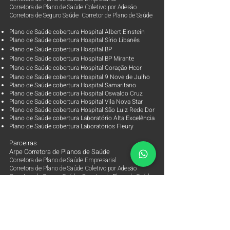
Corretora de Plano de Saúde Coletivo por Adesão
Corretora de Seguro Saúde Corretor de Plano de Saúde
Plano de Saúde cobertura Hospital Albert Einstein
Plano de Saúde cobertura Hospital Sírio Libanês
Plano de Saúde cobertura Hospital BP
Plano de Saúde cobertura Hospital BP Mirante
Plano de Saúde cobertura Hospital Coração Hcor
Plano de Saúde cobertura Hospital 9 Nove de Julho
Plano de Saúde cobertura Hospital Samaritano
Plano de Saúde cobertura Hospital Oswaldo Cruz
Plano de Saúde cobertura Hospital Vila Nova Star
Plano de Saúde cobertura Hospital São Luiz Rede Dor
Plano de Saúde cobertura Laboratório Alta Excelência
Plano de Saúde cobertura Laboratórios Fleury
Parceiras
Arpe Corretora de Planos de Saúde
Corretora de Plano de Saúde Empresarial
Corretora de Plano de Saúde Coletivo por Adesão
Corretora de Seguro Saúde Corretor de Plano de Saúde
Contato
ANS - Agência Nacional de Saúde Suplementar
Órgão regulador dos Planos de Saúde e Seguros de
Saúde
0800-7019656