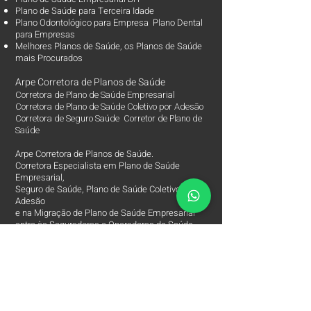
Plano de Saúde para Terceira Idade
Plano Odontológico para Empresa Plano Dental
para Empresas
Melhores Planos de Saúde
, os
Planos de Saúde
mais Procurados​
Arpe Corretora de Planos de Saúde
Corretora de Plano de Saúde Empresarial
Corretora de Plano de Saúde Coletivo por Adesão
Corretora de Seguro Saúde Corretor de Plano de
Saúde
Arpe Corretora de Planos de Saúde.
Corretora Especialista em Plano de Saúde
Empresarial,
Seguro de Saúde, Plano de Saúde Coletivo por
Adesão
e na Migração de Plano de Saúde Empresarial
entre às Seguradoras e Operadoras de Saúde.
Mais de 1.000 Planos de Saúde para Empresas
e 2.000 Segurados.
Há 12 anos no Mercado de Corretora de Plano de
Saúde Empresarial e Parceira das Melhores
Seguradoras e Operadoras de Saúde.
Corretora de Planos e Saúde Especialista e
Exclusiva